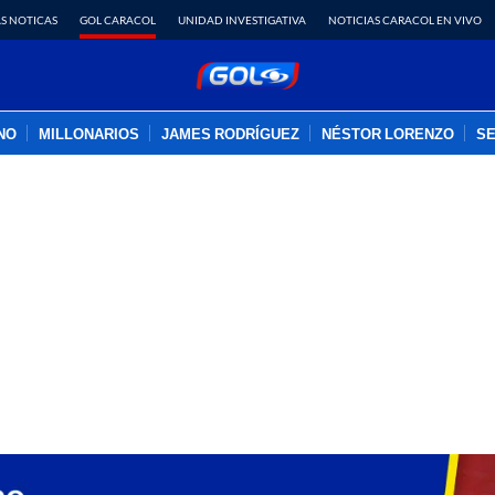
S NOTICAS
GOL CARACOL
UNIDAD INVESTIGATIVA
NOTICIAS CARACOL EN VIVO
INO
MILLONARIOS
JAMES RODRÍGUEZ
NÉSTOR LORENZO
SE
PUBLICIDAD