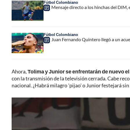
Fútbol Colombiano
Mensaje directo a los hinchas del DIM,
Fútbol Colombiano
Juan Fernando Quintero llegó a un acuer
Ahora,
Tolima y Junior se enfrentarán de nuevo el
con la transmisión de la televisión cerrada. Cabe reco
nacional. ¿Habrá milagro 'pijao' o Junior festejará si