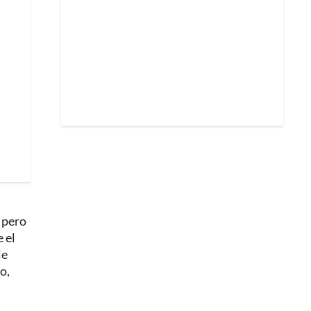
, pero
 el
le
o,