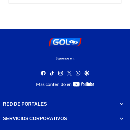
Síguenos en:
facebook
tiktok
instagram
twitter
whatsapp
google
youtube-
Más contenido en
footer
RED DE PORTALES
SERVICIOS CORPORATIVOS