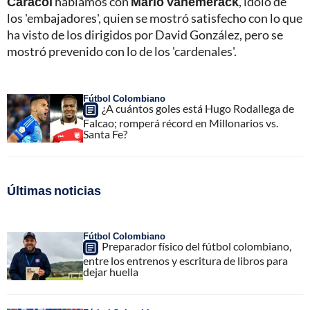
Caracol
hablamos con
Mario Vanemerack
, ídolo de
los 'embajadores', quien se mostró satisfecho con lo que
ha visto de los dirigidos por David González, pero se
mostró prevenido con lo de los 'cardenales'.
Fútbol Colombiano
¿A cuántos goles está Hugo Rodallega de
Falcao; romperá récord en Millonarios vs.
Santa Fe?
Últimas noticias
Fútbol Colombiano
Preparador físico del fútbol colombiano,
entre los entrenos y escritura de libros para
dejar huella