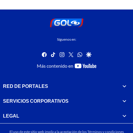
Síguenos en:
facebook
tiktok
instagram
twitter
whatsapp
google
youtube-
Más contenido en
footer
RED DE PORTALES
SERVICIOS CORPORATIVOS
LEGAL
El uso de este sitio web implica la aceptación de los
Términos y condiciones