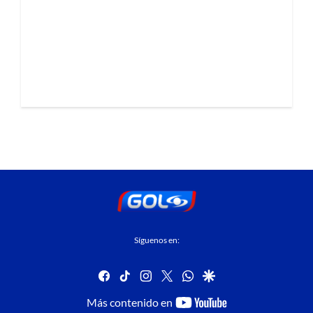
Síguenos en:
facebook
tiktok
instagram
twitter
whatsapp
google
youtube-
Más contenido en