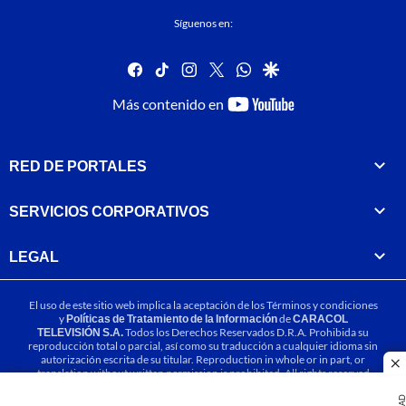
Síguenos en:
facebook
tiktok
instagram
twitter
whatsapp
google
youtube-
Más contenido en
footer
RED DE PORTALES
SERVICIOS CORPORATIVOS
LEGAL
El uso de este sitio web implica la aceptación de los
Términos y condiciones
y
Políticas de Tratamiento de la Información
de
CARACOL
TELEVISIÓN S.A.
Todos los Derechos Reservados D.R.A. Prohibida su
reproducción total o parcial, así como su traducción a cualquier idioma sin
autorización escrita de su titular. Reproduction in whole or in part, or
cl
translation without written permission is prohibited. All rights reserved
2025.