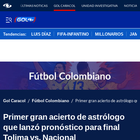
ÚLTIMAS NOTICAS
GOL CARACOL
UNIDAD INVESTIGATIVA
NOTICIAS
Tendencias:
LUIS DÍAZ
FIFA-INFANTINO
MILLONARIOS
JAM
PUBLICIDAD
/
/
Gol Caracol
Fútbol Colombiano
Primer gran acierto de astrólogo que
Primer gran acierto de astrólogo
que lanzó pronóstico para final
Tolima vs. Nacional