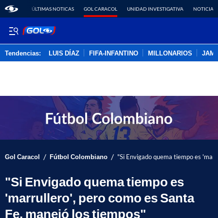
ÚLTIMAS NOTICAS
GOL CARACOL
UNIDAD INVESTIGATIVA
NOTICIAS
Tendencias:
LUIS DÍAZ
FIFA-INFANTINO
MILLONARIOS
JAM
PUBLICIDAD
/
/
Gol Caracol
Fútbol Colombiano
"Si Envigado quema tiempo es 'marru
"Si Envigado quema tiempo es
'marrullero', pero como es Santa
Fe, manejó los tiempos"