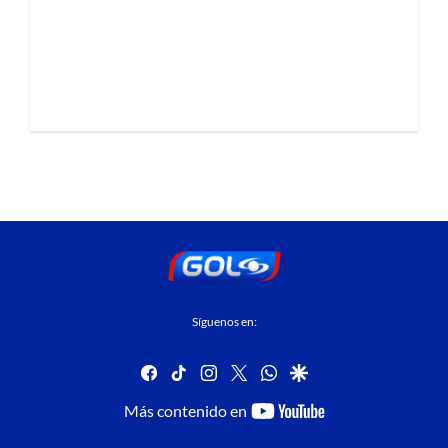
Síguenos en:
facebook
tiktok
instagram
twitter
whatsapp
google
youtube-
Más contenido en
footer