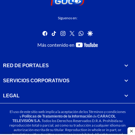
Síguenos en:
facebook
tiktok
instagram
twitter
whatsapp
google
youtube-
Más contenido en
footer
RED DE PORTALES
SERVICIOS CORPORATIVOS
LEGAL
El uso de este sitio web implica la aceptación de los
Términos y condiciones
y
Políticas de Tratamiento de la Información
de
CARACOL
TELEVISIÓN S.A.
Todos los Derechos Reservados D.R.A. Prohibida su
reproducción total o parcial, así como su traducción a cualquier idioma sin
autorización escrita de su titular. Reproduction in whole or in part, or
cl
translation without written permission is prohibited. All rights reserved