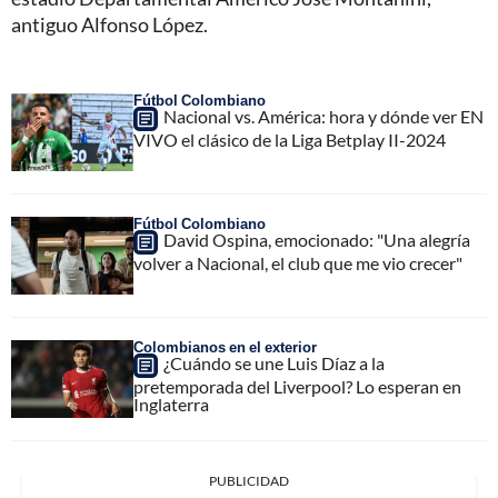
antiguo Alfonso López.
Fútbol Colombiano
Nacional vs. América: hora y dónde ver EN
VIVO el clásico de la Liga Betplay II-2024
Fútbol Colombiano
David Ospina, emocionado: "Una alegría
volver a Nacional, el club que me vio crecer"
Colombianos en el exterior
¿Cuándo se une Luis Díaz a la
pretemporada del Liverpool? Lo esperan en
Inglaterra
PUBLICIDAD