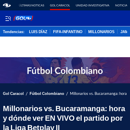
ÚLTIMAS NOTICAS
GOL CARACOL
UNIDAD INVESTIGATIVA
NOTICIAS
Tendencias:
LUIS DÍAZ
FIFA-INFANTINO
MILLONARIOS
JAM
PUBLICIDAD
/
/
Gol Caracol
Fútbol Colombiano
Millonarios vs. Bucaramanga: hora y 
Millonarios vs. Bucaramanga: hora
y dónde ver EN VIVO el partido por
la Liga Betplay II