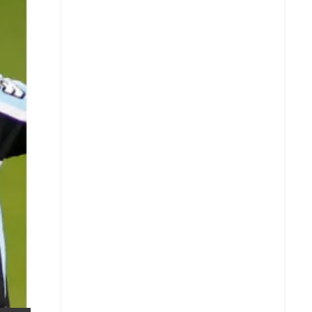
X
Whatsapp