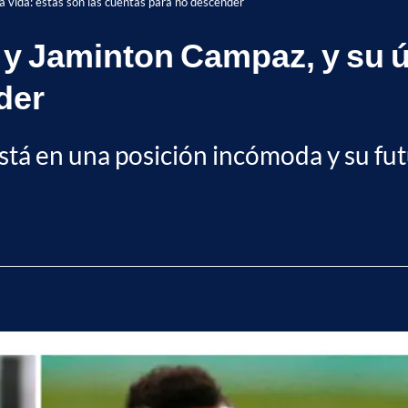
 vida: estas son las cuentas para no descender
 y Jaminton Campaz, y su úl
der
stá en una posición incómoda y su futu