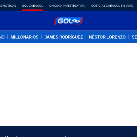
S NOTICAS
GOL CARACOL
UNIDAD INVESTIGATIVA
NOTICIAS CARACOL EN VIVO
INO
MILLONARIOS
JAMES RODRÍGUEZ
NÉSTOR LORENZO
SE
PUBLICIDAD