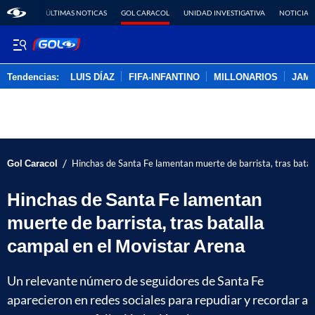
ÚLTIMAS NOTICAS
GOL CARACOL
UNIDAD INVESTIGATIVA
NOTICIAS
Tendencias:
LUIS DÍAZ
FIFA-INFANTINO
MILLONARIOS
JAM
PUBLICIDAD
/
Gol Caracol
Hinchas de Santa Fe lamentan muerte de barrista, tras batal
Hinchas de Santa Fe lamentan
muerte de barrista, tras batalla
campal en el Movistar Arena
Un relevante número de seguidores de Santa Fe
aparecieron en redes sociales para repudiar y recordar a