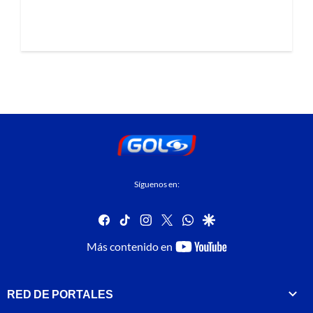
Síguenos en:
facebook
tiktok
instagram
twitter
whatsapp
google
youtube-
Más contenido en
footer
RED DE PORTALES