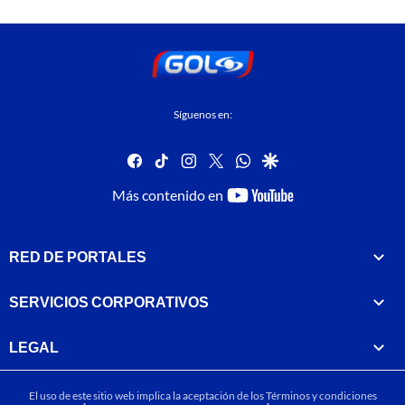
Síguenos en:
facebook
tiktok
instagram
twitter
whatsapp
google
youtube-
Más contenido en
footer
RED DE PORTALES
SERVICIOS CORPORATIVOS
LEGAL
El uso de este sitio web implica la aceptación de los
Términos y condiciones