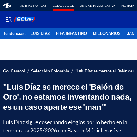
ÚLTIMAS NOTICAS
GOL CARACOL
UNIDAD INVESTIGATIVA
NOTICIAS
Tendencias:
LUIS DÍAZ
FIFA-INFANTINO
MILLONARIOS
JAM
PUBLICIDAD
/
/
Gol Caracol
Selección Colombia
"Luis Díaz se merece el 'Balón de O
"Luis Díaz se merece el 'Balón de
Oro', no estamos inventando nada,
es un caso aparte ese 'man'"
Luis Díaz sigue cosechando elogios por lo hecho en la
temporada 2025/2026 con Bayern Múnich y así se