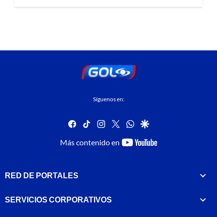
Síguenos en:
facebook
tiktok
instagram
twitter
whatsapp
google
youtube-
Más contenido en
footer
RED DE PORTALES
SERVICIOS CORPORATIVOS