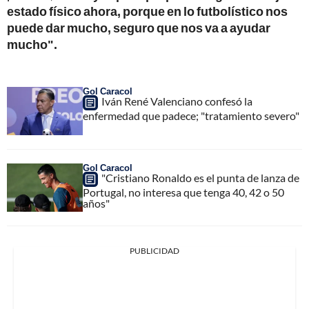
estado físico ahora, porque en lo futbolístico nos
puede dar mucho, seguro que nos va a ayudar
mucho".
Gol Caracol
Iván René Valenciano confesó la
enfermedad que padece; "tratamiento severo"
Gol Caracol
"Cristiano Ronaldo es el punta de lanza de
Portugal, no interesa que tenga 40, 42 o 50
años"
PUBLICIDAD