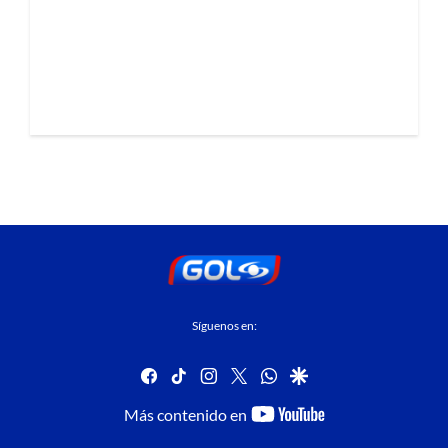
Síguenos en:
facebook
tiktok
instagram
twitter
whatsapp
google
youtube-
Más contenido en
footer