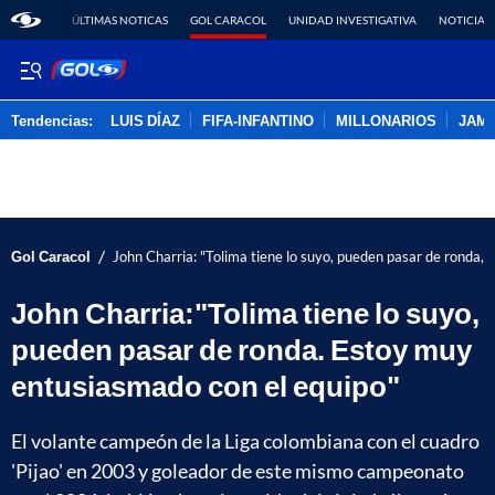
ÚLTIMAS NOTICAS
GOL CARACOL
UNIDAD INVESTIGATIVA
NOTICIAS
Tendencias:
LUIS DÍAZ
FIFA-INFANTINO
MILLONARIOS
JAM
PUBLICIDAD
/
Gol Caracol
John Charria: "Tolima tiene lo suyo, pueden pasar de ronda,
John Charria:"Tolima tiene lo suyo,
pueden pasar de ronda. Estoy muy
entusiasmado con el equipo"
El volante campeón de la Liga colombiana con el cuadro
'Pijao' en 2003 y goleador de este mismo campeonato