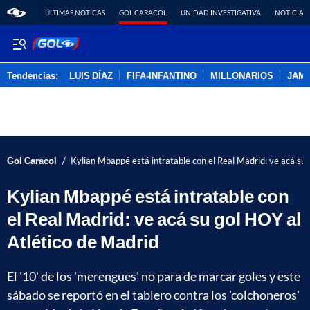
ÚLTIMAS NOTICAS
GOL CARACOL
UNIDAD INVESTIGATIVA
NOTICIAS
Tendencias:
LUIS DÍAZ
FIFA-INFANTINO
MILLONARIOS
JAM
PUBLICIDAD
/
Gol Caracol
Kylian Mbappé está intratable con el Real Madrid: ve acá su 
Kylian Mbappé está intratable con
el Real Madrid: ve acá su gol HOY al
Atlético de Madrid
El '10' de los 'merengues' no para de marcar goles y este
sábado se reportó en el tablero contra los 'colchoneros'