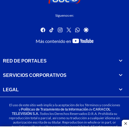
Síguenos en:
facebook
tiktok
instagram
twitter
whatsapp
google
youtube-
Más contenido en
footer
RED DE PORTALES
SERVICIOS CORPORATIVOS
LEGAL
El uso de este sitio web implica la aceptación de los
Términos y condiciones
y
Políticas de Tratamiento de la Información
de
CARACOL
TELEVISIÓN S.A.
Todos los Derechos Reservados D.R.A. Prohibida su
reproducción total o parcial, así como su traducción a cualquier idioma sin
autorización escrita de su titular. Reproduction in whole or in part, or
cl
translation without written permission is prohibited. All rights reserved