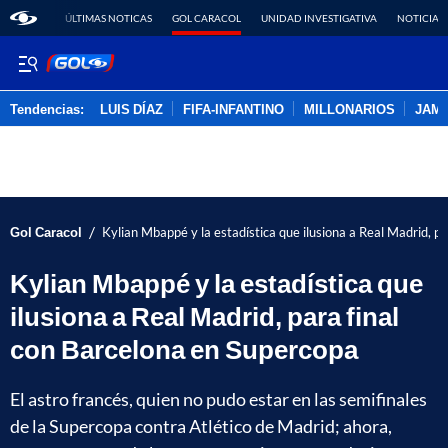
ÚLTIMAS NOTICAS
GOL CARACOL
UNIDAD INVESTIGATIVA
NOTICIAS
Tendencias:
LUIS DÍAZ
FIFA-INFANTINO
MILLONARIOS
JAM
PUBLICIDAD
/
Gol Caracol
Kylian Mbappé y la estadística que ilusiona a Real Madrid, p
Kylian Mbappé y la estadística que
ilusiona a Real Madrid, para final
con Barcelona en Supercopa
El astro francés, quien no pudo estar en las semifinales
de la Supercopa contra Atlético de Madrid; ahora,