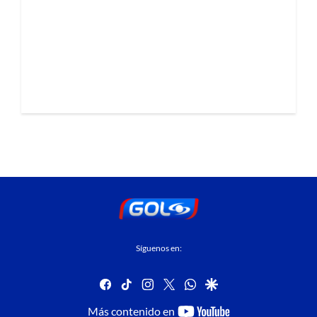
Síguenos en:
facebook
tiktok
instagram
twitter
whatsapp
google
youtube-
Más contenido en