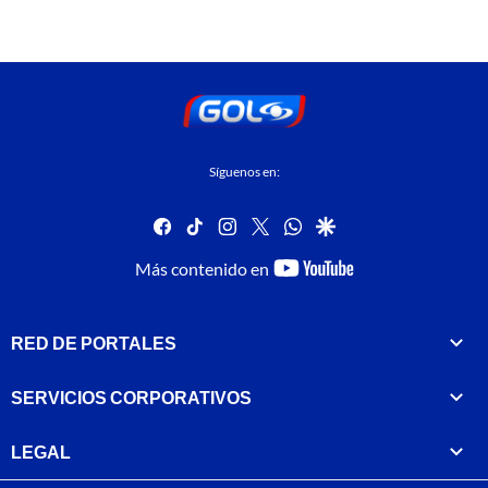
Síguenos en:
facebook
tiktok
instagram
twitter
whatsapp
google
youtube-
Más contenido en
footer
RED DE PORTALES
SERVICIOS CORPORATIVOS
LEGAL