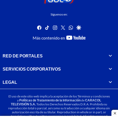
Síguenos en:
facebook
tiktok
instagram
twitter
whatsapp
google
youtube-
Más contenido en
footer
RED DE PORTALES
SERVICIOS CORPORATIVOS
LEGAL
El uso de este sitio web implica la aceptación de los
Términos y condiciones
y
Políticas de Tratamiento de la Información
de
CARACOL
TELEVISIÓN S.A.
Todos los Derechos Reservados D.R.A. Prohibida su
reproducción total o parcial, así como su traducción a cualquier idioma sin
autorización escrita de su titular. Reproduction in whole or in part, or
cl
translation without written permission is prohibited. All rights reserved