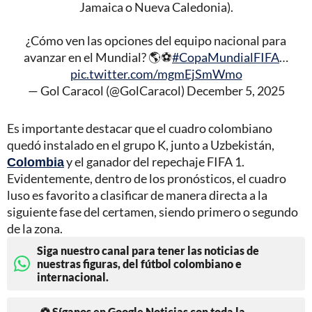
Jamaica o Nueva Caledonia).
¿Cómo ven las opciones del equipo nacional para
avanzar en el Mundial? 🌎⚽
#CopaMundialFIFA
…
pic.twitter.com/mgmEjSmWmo
— Gol Caracol (@GolCaracol)
December 5, 2025
Es importante destacar que el cuadro colombiano
quedó instalado en el grupo K, junto a Uzbekistán,
Colombia
y el ganador del repechaje FIFA 1.
Evidentemente, dentro de los pronósticos, el cuadro
luso es favorito a clasificar de manera directa a la
siguiente fase del certamen, siendo primero o segundo
de la zona.
Siga nuestro canal para tener las noticias de
nuestras figuras, del fútbol colombiano e
internacional.
⚽ Síganos en Google Noticias con toda la