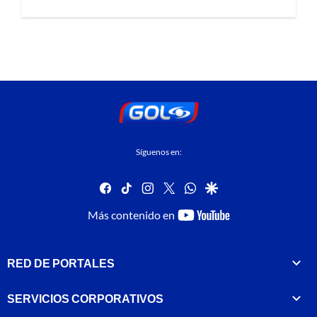
Síguenos en:
facebook
tiktok
instagram
twitter
whatsapp
google
youtube-
Más contenido en
footer
RED DE PORTALES
SERVICIOS CORPORATIVOS