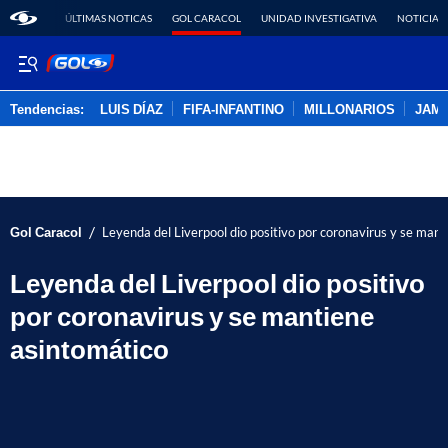
ÚLTIMAS NOTICAS
GOL CARACOL
UNIDAD INVESTIGATIVA
NOTICIAS
Tendencias:
LUIS DÍAZ
FIFA-INFANTINO
MILLONARIOS
JAM
PUBLICIDAD
/
Gol Caracol
Leyenda del Liverpool dio positivo por coronavirus y se man
Leyenda del Liverpool dio positivo
por coronavirus y se mantiene
asintomático