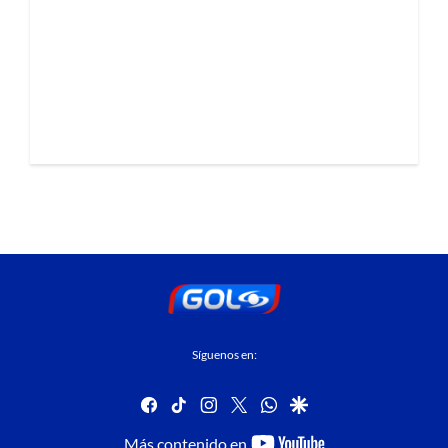
Síguenos en:
facebook
tiktok
instagram
twitter
whatsapp
google
youtube-
Más contenido en