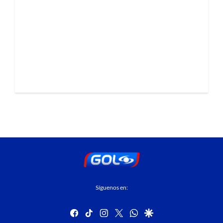
Síguenos en:
facebook
tiktok
instagram
twitter
whatsapp
google