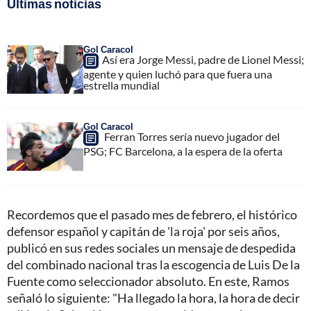
Últimas noticias
Gol Caracol
Así era Jorge Messi, padre de Lionel Messi;
agente y quien luchó para que fuera una
estrella mundial
Gol Caracol
Ferran Torres sería nuevo jugador del
PSG; FC Barcelona, a la espera de la oferta
Recordemos que el pasado mes de febrero, el histórico
defensor español y capitán de 'la roja' por seis años,
publicó en sus redes sociales un mensaje de despedida
del combinado nacional tras la escogencia de Luis De la
Fuente como seleccionador absoluto. En este, Ramos
señaló lo siguiente: "Ha llegado la hora, la hora de decir