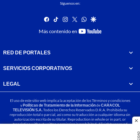
Síguenos en:
facebook
tiktok
instagram
twitter
whatsapp
google
youtube-
Más contenido en
footer
RED DE PORTALES
SERVICIOS CORPORATIVOS
LEGAL
El uso de este sitio web implica la aceptación de los
Términos y condiciones
y
Políticas de Tratamiento de la Información
de
CARACOL
TELEVISIÓN S.A.
Todos los Derechos Reservados D.R.A. Prohibida su
reproducción total o parcial, así como su traducción a cualquier idioma sin
autorización escrita de su titular. Reproduction in whole or in part, or
cl
translation without written permission is prohibited. All rights reserved
2025.