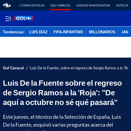
ÚLTIMAS NOTICAS
GOL CARACOL
UNIDAD INVESTIGATIVA
NOTICIAS
Tendencias:
LUIS DÍAZ
FIFA-INFANTINO
MILLONARIOS
JAM
PUBLICIDAD
/
Gol Caracol
Luis De la Fuente, sobre el regreso de Sergio Ramos a la 'Roj
Luis De la Fuente sobre el regreso
de Sergio Ramos a la 'Roja': "De
aquí a octubre no sé qué pasará"
Este jueves, el técnico de la Selección de España, Luis
De la Fuente, esquivó varias preguntas acerca del