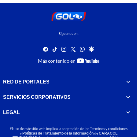
Síguenos en:
facebook
tiktok
instagram
twitter
whatsapp
google
youtube-
Más contenido en
footer
RED DE PORTALES
SERVICIOS CORPORATIVOS
LEGAL
El uso de este sitio web implica la aceptación de los
Términos y condiciones
y
Políticas de Tratamiento de la Información
de
CARACOL