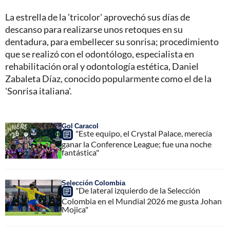
La estrella de la 'tricolor' aprovechó sus días de
descanso para realizarse unos retoques en su
dentadura, para embellecer su sonrisa; procedimiento
que se realizó con el odontólogo, especialista en
rehabilitación oral y odontología estética, Daniel
Zabaleta Díaz, conocido popularmente como el de la
'Sonrisa italiana'.
Gol Caracol
"Este equipo, el Crystal Palace, merecía
ganar la Conference League; fue una noche
fantástica"
Selección Colombia
"De lateral izquierdo de la Selección
Colombia en el Mundial 2026 me gusta Johan
Mojica"