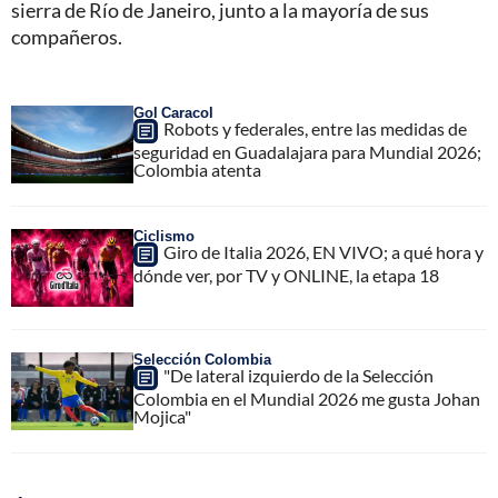
sierra de Río de Janeiro, junto a la mayoría de sus
compañeros.
Gol Caracol
Robots y federales, entre las medidas de
seguridad en Guadalajara para Mundial 2026;
Colombia atenta
Ciclismo
Giro de Italia 2026, EN VIVO; a qué hora y
dónde ver, por TV y ONLINE, la etapa 18
Selección Colombia
"De lateral izquierdo de la Selección
Colombia en el Mundial 2026 me gusta Johan
Mojica"