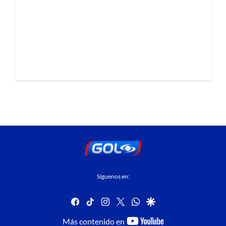
Síguenos en:
facebook
tiktok
instagram
twitter
whatsapp
google
youtube-
Más contenido en