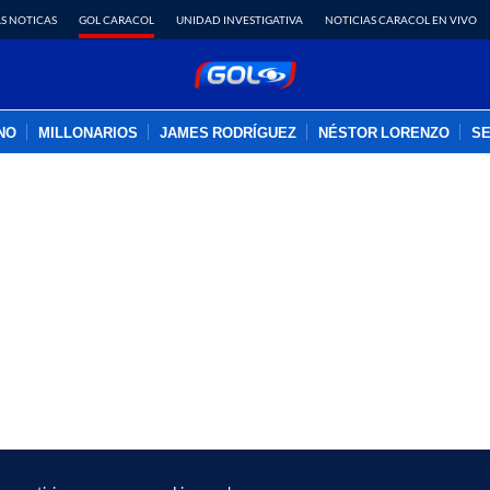
S NOTICAS
GOL CARACOL
UNIDAD INVESTIGATIVA
NOTICIAS CARACOL EN VIVO
INO
MILLONARIOS
JAMES RODRÍGUEZ
NÉSTOR LORENZO
SE
PUBLICIDAD