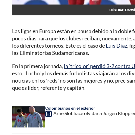
Luis Díaz, Darwi
Las ligas en Europa están en pausa debido a la doble
pocos días para que los clubes reciban, nuevamente, 
los diferentes torneos. Este es el caso de
Luis Díaz
, f
las Eliminatorias Sudamericanas.
En la primera jornada,
la 'tricolor' perdió 3-2 contra
esto, 'Lucho' y los demás futbolistas viajarán a los di
noticias en los 'reds' no son las mejores y no, precis
que es líder, referente y capitán.
Colombianos en el exterior
Arne Slot hace olvidar a Jurgen Klopp e