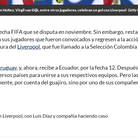
n Núñez, Virgil van Dijk, entre otros jugadores, celebran un gol con Liverpool
Getty 
 fecha FIFA que se disputa en noviembre. Sin embargo, rest
a sus jugadores que fueron convocados y regresen a la acci
igura del
Liverpool
, que fue llamado a la Selección Colombia
 Uruguay
, y, ahora, recibe a Ecuador, por la fecha 12. Despué
versos países para unirse a sus respectivos equipos. Pero la
amente, por cuenta del guajiro, sino por uno de sus compañe
n Liverpool, con Luis Díaz y compañía haciendo caso