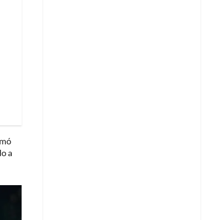
omó
do a