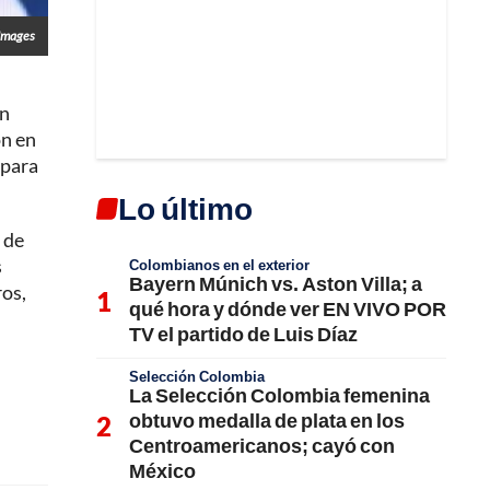
Images
an
ón en
 para
Lo último
s de
s
Colombianos en el exterior
Bayern Múnich vs. Aston Villa; a
ros,
qué hora y dónde ver EN VIVO POR
TV el partido de Luis Díaz
Selección Colombia
La Selección Colombia femenina
obtuvo medalla de plata en los
Centroamericanos; cayó con
México