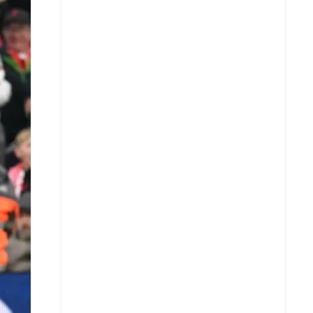
X
Whatsapp