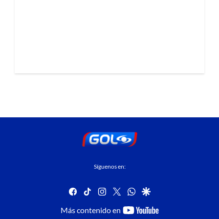
Síguenos en:
facebook
tiktok
instagram
twitter
whatsapp
google
youtube-
Más contenido en
footer