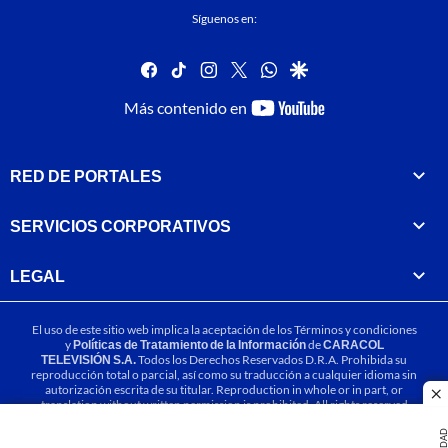
Síguenos en:
facebook
tiktok
instagram
twitter
whatsapp
google
youtube-
Más contenido en
footer
RED DE PORTALES
SERVICIOS CORPORATIVOS
LEGAL
El uso de este sitio web implica la aceptación de los
Términos y condiciones
y
Políticas de Tratamiento de la Información
de
CARACOL
TELEVISIÓN S.A.
Todos los Derechos Reservados D.R.A. Prohibida su
reproducción total o parcial, así como su traducción a cualquier idioma sin
autorización escrita de su titular. Reproduction in whole or in part, or
cl
translation without written permission is prohibited. All rights reserved
2025.