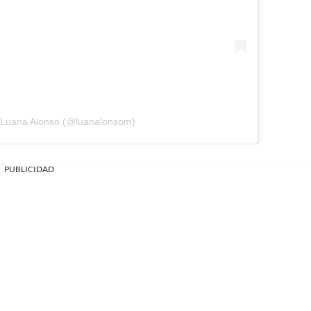
y Luana Alonso (@luanalonsom)
PUBLICIDAD