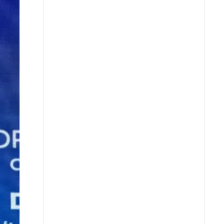
X
Whatsapp