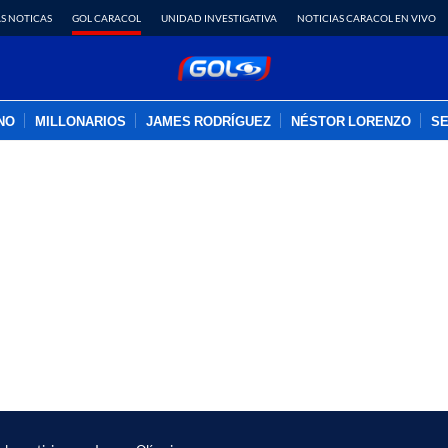
S NOTICAS
GOL CARACOL
UNIDAD INVESTIGATIVA
NOTICIAS CARACOL EN VIVO
INO
MILLONARIOS
JAMES RODRÍGUEZ
NÉSTOR LORENZO
SE
PUBLICIDAD