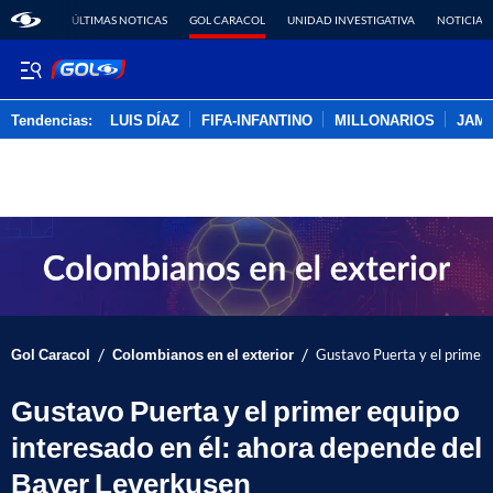
ÚLTIMAS NOTICAS
GOL CARACOL
UNIDAD INVESTIGATIVA
NOTICIAS
Tendencias:
LUIS DÍAZ
FIFA-INFANTINO
MILLONARIOS
JAM
PUBLICIDAD
/
/
Gol Caracol
Colombianos en el exterior
Gustavo Puerta y el primer 
Gustavo Puerta y el primer equipo
interesado en él: ahora depende del
Bayer Leverkusen