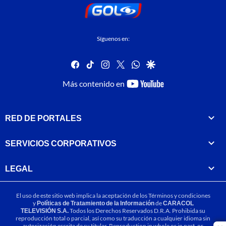
Síguenos en:
facebook
tiktok
instagram
twitter
whatsapp
google
youtube-
Más contenido en
footer
RED DE PORTALES
SERVICIOS CORPORATIVOS
LEGAL
El uso de este sitio web implica la aceptación de los
Términos y condiciones
y
Políticas de Tratamiento de la Información
de
CARACOL
TELEVISIÓN S.A.
Todos los Derechos Reservados D.R.A. Prohibida su
reproducción total o parcial, así como su traducción a cualquier idioma sin
autorización escrita de su titular. Reproduction in whole or in part, or