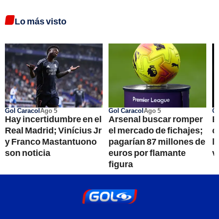
Lo más visto
Gol Caracol
Ago 5
Gol Caracol
Ago 5
Go
Hay incertidumbre en el
Arsenal buscar romper
E
Real Madrid; Vinícius Jr
el mercado de fichajes;
c
y Franco Mastantuono
pagarían 87 millones de
l
son noticia
euros por flamante
v
figura