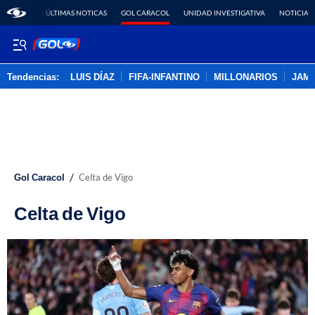
ÚLTIMAS NOTICAS
GOL CARACOL
UNIDAD INVESTIGATIVA
NOTICIAS
Tendencias:
LUIS DÍAZ
FIFA-INFANTINO
MILLONARIOS
JAM
PUBLICIDAD
/
Gol Caracol
Celta de Vigo
Celta de Vigo