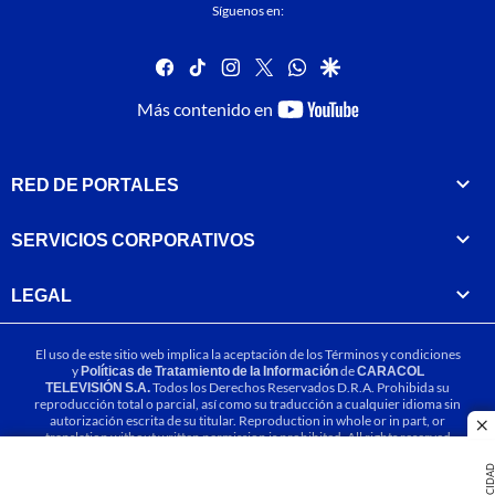
Síguenos en:
facebook
tiktok
instagram
twitter
whatsapp
google
youtube-
Más contenido en
footer
RED DE PORTALES
SERVICIOS CORPORATIVOS
LEGAL
El uso de este sitio web implica la aceptación de los
Términos y condiciones
y
Políticas de Tratamiento de la Información
de
CARACOL
TELEVISIÓN S.A.
Todos los Derechos Reservados D.R.A. Prohibida su
reproducción total o parcial, así como su traducción a cualquier idioma sin
autorización escrita de su titular. Reproduction in whole or in part, or
cl
translation without written permission is prohibited. All rights reserved
2025.
PUBLICIDA