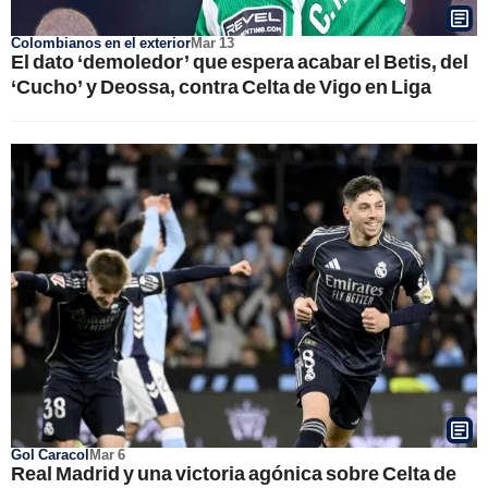
Colombianos en el exterior
Mar 13
El dato ‘demoledor’ que espera acabar el Betis, del
‘Cucho’ y Deossa, contra Celta de Vigo en Liga
Gol Caracol
Mar 6
Real Madrid y una victoria agónica sobre Celta de