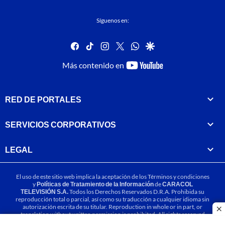
Síguenos en:
facebook
tiktok
instagram
twitter
whatsapp
google
youtube-
Más contenido en
footer
RED DE PORTALES
SERVICIOS CORPORATIVOS
LEGAL
El uso de este sitio web implica la aceptación de los
Términos y condiciones
y
Políticas de Tratamiento de la Información
de
CARACOL
TELEVISIÓN S.A.
Todos los Derechos Reservados D.R.A. Prohibida su
reproducción total o parcial, así como su traducción a cualquier idioma sin
autorización escrita de su titular. Reproduction in whole or in part, or
cl
translation without written permission is prohibited. All rights reserved
2025.