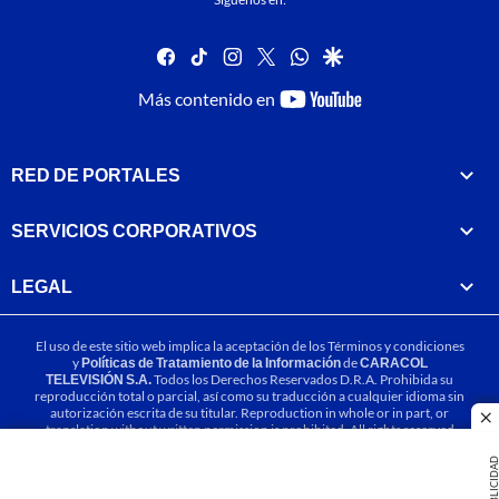
facebook
tiktok
instagram
twitter
whatsapp
google
youtube-
Más contenido en
footer
RED DE PORTALES
SERVICIOS CORPORATIVOS
LEGAL
El uso de este sitio web implica la aceptación de los
Términos y condiciones
y
Políticas de Tratamiento de la Información
de
CARACOL
TELEVISIÓN S.A.
Todos los Derechos Reservados D.R.A. Prohibida su
reproducción total o parcial, así como su traducción a cualquier idioma sin
autorización escrita de su titular. Reproduction in whole or in part, or
cl
translation without written permission is prohibited. All rights reserved
2025.
PUBLICIDA
MIEMBRO DE: