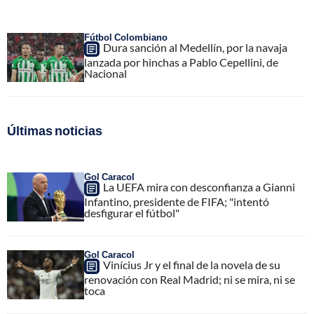
Fútbol Colombiano
Dura sanción al Medellín, por la navaja
lanzada por hinchas a Pablo Cepellini, de
Nacional
Últimas noticias
Gol Caracol
La UEFA mira con desconfianza a Gianni
Infantino, presidente de FIFA; "intentó
desfigurar el fútbol"
Gol Caracol
Vinícius Jr y el final de la novela de su
renovación con Real Madrid; ni se mira, ni se
toca