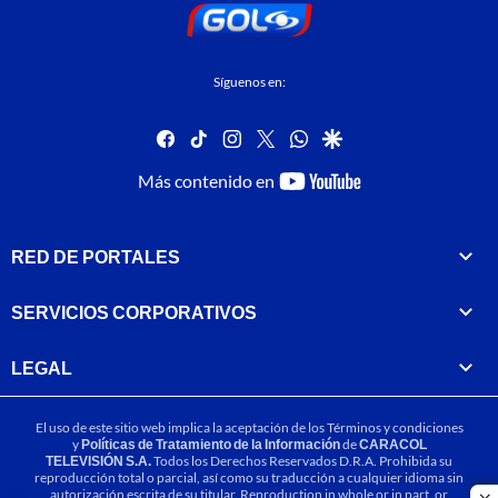
Síguenos en:
facebook
tiktok
instagram
twitter
whatsapp
google
youtube-
Más contenido en
footer
RED DE PORTALES
SERVICIOS CORPORATIVOS
LEGAL
El uso de este sitio web implica la aceptación de los
Términos y condiciones
y
Políticas de Tratamiento de la Información
de
CARACOL
TELEVISIÓN S.A.
Todos los Derechos Reservados D.R.A. Prohibida su
reproducción total o parcial, así como su traducción a cualquier idioma sin
autorización escrita de su titular. Reproduction in whole or in part, or