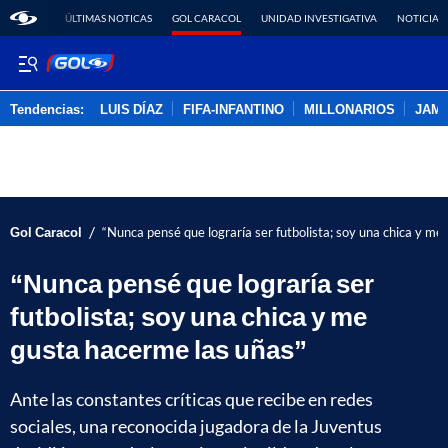
ÚLTIMAS NOTICAS
GOL CARACOL
UNIDAD INVESTIGATIVA
NOTICIAS
Tendencias:
LUIS DÍAZ
FIFA-INFANTINO
MILLONARIOS
JAM
PUBLICIDAD
/
Gol Caracol
“Nunca pensé que lograría ser futbolista; soy una chica y me
“Nunca pensé que lograría ser
futbolista; soy una chica y me
gusta hacerme las uñas”
Ante las constantes críticas que recibe en redes
sociales, una reconocida jugadora de la Juventus