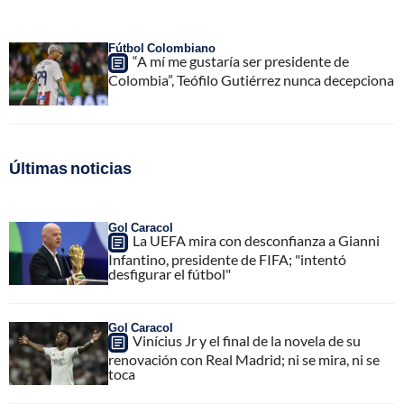
Fútbol Colombiano
“A mí me gustaría ser presidente de
Colombia”, Teófilo Gutiérrez nunca decepciona
Últimas noticias
Gol Caracol
La UEFA mira con desconfianza a Gianni
Infantino, presidente de FIFA; "intentó
desfigurar el fútbol"
Gol Caracol
Vinícius Jr y el final de la novela de su
renovación con Real Madrid; ni se mira, ni se
toca