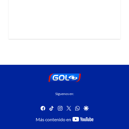
Síguenos en:
facebook
tiktok
instagram
twitter
whatsapp
google
youtube-
Más contenido en
footer