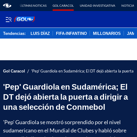
ÚLTIMAS NOTICAS
GOL CARACOL
UNIDAD INVESTIGATIVA
NOTICIAS
Tendencias:
LUIS DÍAZ
FIFA-INFANTINO
MILLONARIOS
JAM
PUBLICIDAD
/
Gol Caracol
'Pep' Guardiola en Sudamérica; El DT dejó abierta la puerta a
'Pep' Guardiola en Sudamérica; El
DT dejó abierta la puerta a dirigir a
una selección de Conmebol
'Pep' Guardiola se mostró sorprendido por el nivel
sudamericano en el Mundial de Clubes y habló sobre