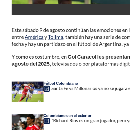
Este sábado 9 de agosto continúan las emociones en la
entre
América
y
Tolima
, también hay una serie de c
fecha y hay un partidazo en el fútbol de Argentina, y
Y como es costumbre, en
Gol Caracol les presenta
agosto del 2025,
televisados o por plataformas digit
Fútbol Colombiano
Santa Fe vs Millonarios ya no se jugará 
Colombianos en el exterior
"Richard Ríos es un gran jugador, pero y