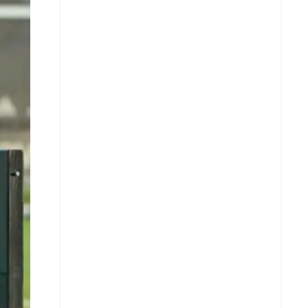
X
Whatsapp