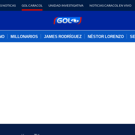
S NOTICAS
GOL CARACOL
UNIDAD INVESTIGATIVA
NOTICIAS CARACOL EN VIVO
INO
MILLONARIOS
JAMES RODRÍGUEZ
NÉSTOR LORENZO
SE
PUBLICIDAD