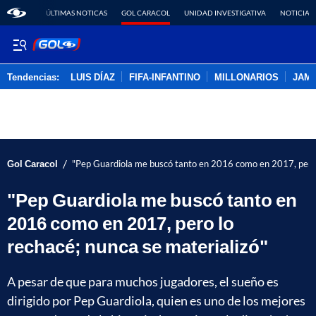
ÚLTIMAS NOTICAS
GOL CARACOL
UNIDAD INVESTIGATIVA
NOTICIAS
Tendencias:
LUIS DÍAZ
FIFA-INFANTINO
MILLONARIOS
JAM
PUBLICIDAD
/
Gol Caracol
"Pep Guardiola me buscó tanto en 2016 como en 2017, pero l
"Pep Guardiola me buscó tanto en
2016 como en 2017, pero lo
rechacé; nunca se materializó"
A pesar de que para muchos jugadores, el sueño es
dirigido por Pep Guardiola, quien es uno de los mejores