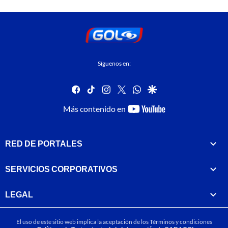
Síguenos en:
facebook
tiktok
instagram
twitter
whatsapp
google
youtube-
Más contenido en
footer
RED DE PORTALES
SERVICIOS CORPORATIVOS
LEGAL
El uso de este sitio web implica la aceptación de los
Términos y condiciones