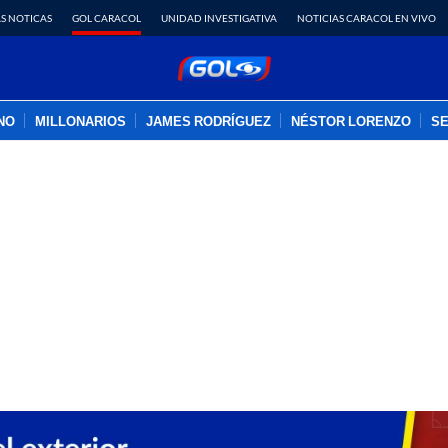
S NOTICAS
GOL CARACOL
UNIDAD INVESTIGATIVA
NOTICIAS CARACOL EN VIVO
INO
MILLONARIOS
JAMES RODRÍGUEZ
NÉSTOR LORENZO
SE
PUBLICIDAD