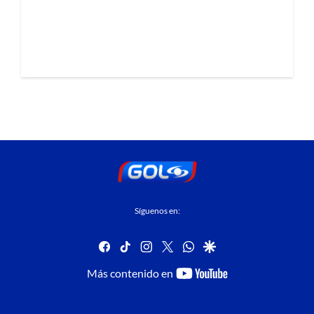
Síguenos en:
facebook
tiktok
instagram
twitter
whatsapp
google
youtube-
Más contenido en
footer