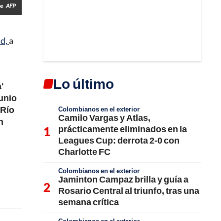
ue
AFP
id,
a
Lo último
'
junio
 Río
Colombianos en el exterior
Camilo Vargas y Atlas,
n
prácticamente eliminados en la
Leagues Cup: derrota 2-0 con
Charlotte FC
Colombianos en el exterior
Jaminton Campaz brilla y guía a
Rosario Central al triunfo, tras una
semana crítica