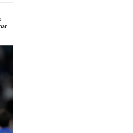
l
e
nar