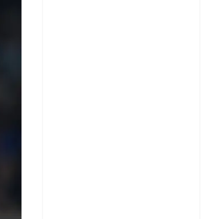
X
Whatsapp