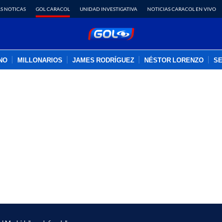
S NOTICAS
GOL CARACOL
UNIDAD INVESTIGATIVA
NOTICIAS CARACOL EN VIVO
INO
MILLONARIOS
JAMES RODRÍGUEZ
NÉSTOR LORENZO
SE
PUBLICIDAD