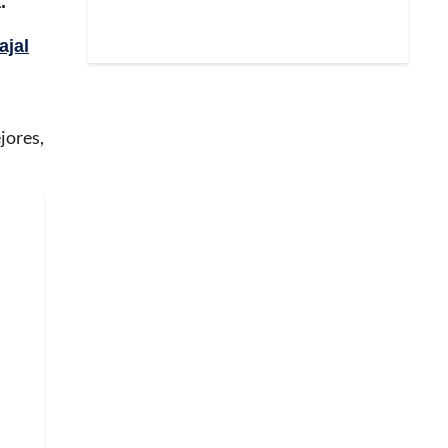
.
ajal
jores,