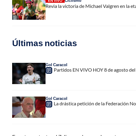
Ciclismo
EN VIVO
Revia la victoria de Michael Valgren en la et
Últimas noticias
Gol Caracol
Partidos EN VIVO HOY 8 de agosto del 
Gol Caracol
La drástica petición de la Federación N