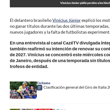
Vinícius Júnior pidió perdón a los hi
El delantero brasileño
Vinícius Júnior
explicó los moti
no ganar títulos durante las dos últimas temporadas, 
nuevos jugadores y la falta de futbolistas experimen
En una entrevista al canal CazéTV divulgada ínte
también reafirmó su intención de renovar su contr
de 2027. Vinícius se concentró este miércoles con
de Janeiro, después de una temporada sin títulos
trofeos de entidad.
Ciclismo
Clasificación general del Giro de Italia 