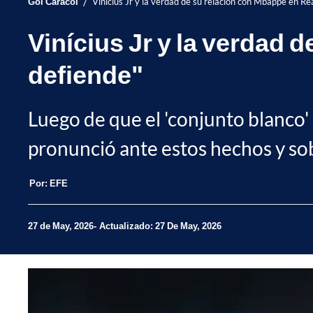
/
Gol Caracol
Vinícius Jr y la verdad de su relación con Mbappé en Re
Vinícius Jr y la verdad 
defiende"
Luego de que el 'conjunto blanco'
pronunció ante estos hechos y so
Por:
EFE
27 de May, 2026
Actualizado: 27 De May, 2026