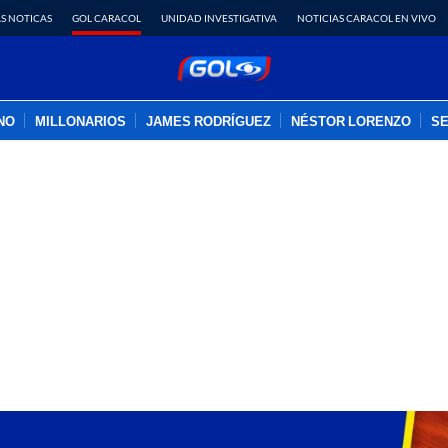
S NOTICAS
GOL CARACOL
UNIDAD INVESTIGATIVA
NOTICIAS CARACOL EN VIVO
INO
MILLONARIOS
JAMES RODRÍGUEZ
NÉSTOR LORENZO
SE
PUBLICIDAD