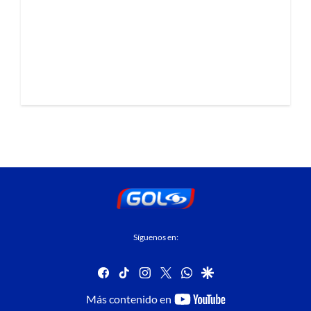
Síguenos en:
facebook
tiktok
instagram
twitter
whatsapp
google
youtube-
Más contenido en
footer