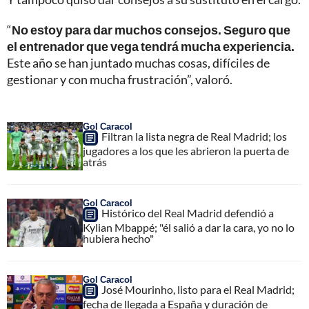
“
No estoy para dar muchos consejos. Seguro que
el entrenador que vega tendrá mucha experiencia.
Este año se han juntado muchas cosas, difíciles de
gestionar y con mucha frustración”, valoró.
Gol Caracol
Filtran la lista negra de Real Madrid; los
jugadores a los que les abrieron la puerta de
atrás
Gol Caracol
Histórico del Real Madrid defendió a
Kylian Mbappé; "él salió a dar la cara, yo no lo
hubiera hecho"
Gol Caracol
José Mourinho, listo para el Real Madrid;
fecha de llegada a España y duración de