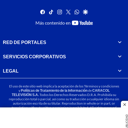
facebook
tiktok
instagram
twitter
whatsapp
google
youtube-
Más contenido en
footer
RED DE PORTALES
SERVICIOS CORPORATIVOS
LEGAL
El uso de este sitio web implica la aceptación de los
Términos y condiciones
y
Políticas de Tratamiento de la Información
de
CARACOL
TELEVISIÓN S.A.
Todos los Derechos Reservados D.R.A. Prohibida su
reproducción total o parcial, así como su traducción a cualquier idioma sin
autorización escrita de su titular. Reproduction in whole or in part, or
cl
translation without written permission is prohibited. All rights reserved
2025.
PUBLICIDA
MIEMBRO DE: