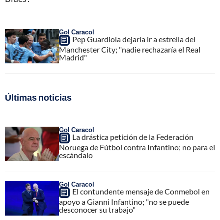
Gol Caracol
Pep Guardiola dejaría ir a estrella del
Manchester City; "nadie rechazaría el Real
Madrid"
Últimas noticias
Gol Caracol
La drástica petición de la Federación
Noruega de Fútbol contra Infantino; no para el
escándalo
Gol Caracol
El contundente mensaje de Conmebol en
apoyo a Gianni Infantino; "no se puede
desconocer su trabajo"