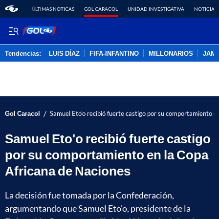
ÚLTIMAS NOTICAS
GOL CARACOL
UNIDAD INVESTIGATIVA
NOTICIAS
Tendencias:
LUIS DÍAZ
FIFA-INFANTINO
MILLONARIOS
JAM
PUBLICIDAD
/
Gol Caracol
Samuel Eto'o recibió fuerte castigo por su comportamiento e
Samuel Eto'o recibió fuerte castigo
por su comportamiento en la Copa
Africana de Naciones
La decisión fue tomada por la Confederación,
argumentando que Samuel Eto'o, presidente de la