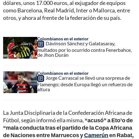
dólares, unos 17.000 euros, al exjugador de equipos
como Barcelona, Real Madrid, Inter o Mallorca, entre
otros, y ahora al frente de la federación de su país.
Colombianos en el exterior
Dávinson Sánchez y Galatasaray,
multados por lo ocurrido contra Fenerbahce,
de Jhon Durán
Colombianos en el exterior
Jorge Carrascal se llevó una sorpresa de
Flamengo; desde Europa llegó un refuerzo de
altura
La Junta Disciplinaria de la Confederación Africana de
Fútbol, según informó ella misma,
“acusó” a Eto’o de
“mala conducta tras el partido de la Copa Africana
de Naciones entre Marruecos y
Camerún
en Rabat,