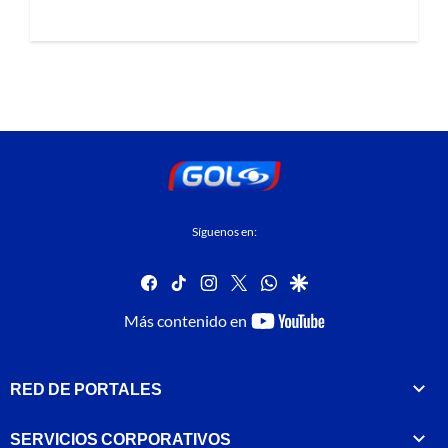
Síguenos en:
facebook
tiktok
instagram
twitter
whatsapp
google
youtube-
Más contenido en
footer
RED DE PORTALES
SERVICIOS CORPORATIVOS