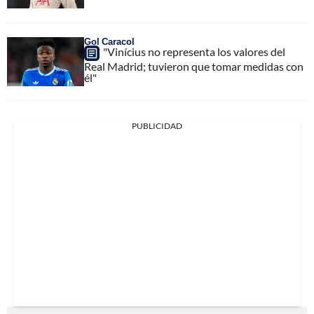
Gol Caracol
"Vinícius no representa los valores del
Real Madrid; tuvieron que tomar medidas con
él"
PUBLICIDAD