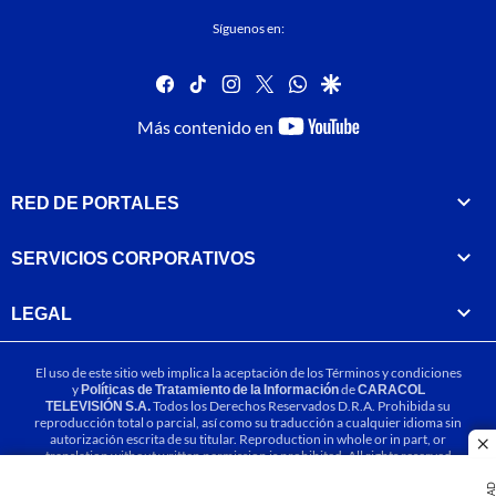
Síguenos en:
facebook
tiktok
instagram
twitter
whatsapp
google
youtube-
Más contenido en
footer
RED DE PORTALES
SERVICIOS CORPORATIVOS
LEGAL
El uso de este sitio web implica la aceptación de los
Términos y condiciones
y
Políticas de Tratamiento de la Información
de
CARACOL
TELEVISIÓN S.A.
Todos los Derechos Reservados D.R.A. Prohibida su
reproducción total o parcial, así como su traducción a cualquier idioma sin
autorización escrita de su titular. Reproduction in whole or in part, or
cl
translation without written permission is prohibited. All rights reserved
2025.