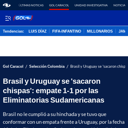
ÚLTIMAS NOTICAS
GOL CARACOL
UNIDAD INVESTIGATIVA
NOTICIAS
Tendencias:
LUIS DÍAZ
FIFA-INFANTINO
MILLONARIOS
JAM
PUBLICIDAD
/
/
Gol Caracol
Selección Colombia
Brasil y Uruguay se 'sacaron chisp
Brasil y Uruguay se 'sacaron
chispas': empate 1-1 por las
Eliminatorias Sudamericanas
Brasil no le cumplió a su hinchada y se tuvo que
conformar con un empata frente a Uruguay, por la fecha