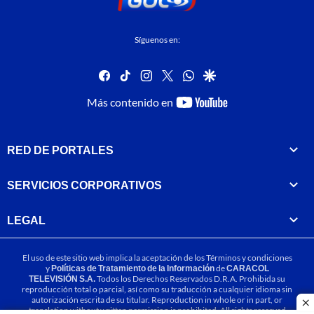
Síguenos en:
facebook
tiktok
instagram
twitter
whatsapp
google
youtube-
Más contenido en
footer
RED DE PORTALES
SERVICIOS CORPORATIVOS
LEGAL
El uso de este sitio web implica la aceptación de los
Términos y condiciones
y
Políticas de Tratamiento de la Información
de
CARACOL
TELEVISIÓN S.A.
Todos los Derechos Reservados D.R.A. Prohibida su
reproducción total o parcial, así como su traducción a cualquier idioma sin
autorización escrita de su titular. Reproduction in whole or in part, or
cl
translation without written permission is prohibited. All rights reserved