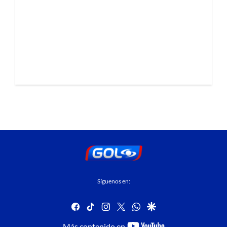
Síguenos en:
facebook
tiktok
instagram
twitter
whatsapp
google
youtube-
Más contenido en