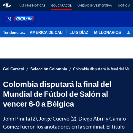
ÚLTIMAS NOTICAS
GOL CARACOL
UNIDAD INVESTIGATIVA
NOTICIAS
Tendencias:
AMERICA DE CALI
LUIS DÍAZ
MILLONARIOS
JA
PUBLICIDAD
/
/
Gol Caracol
Selección Colombia
Colombia disputará la final del Mund
Colombia disputará la final del
Mundial de Fútbol de Salón al
vencer 6-0 a Bélgica
John Pinilla (2), Jorge Cuervo (2), Diego Abril y Camilo
Gómez fueron los anotadores en la semifinal. El título