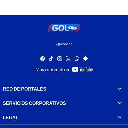
Síguenos en:
facebook
tiktok
instagram
twitter
whatsapp
google
youtube-
Más contenido en
footer
RED DE PORTALES
SERVICIOS CORPORATIVOS
LEGAL