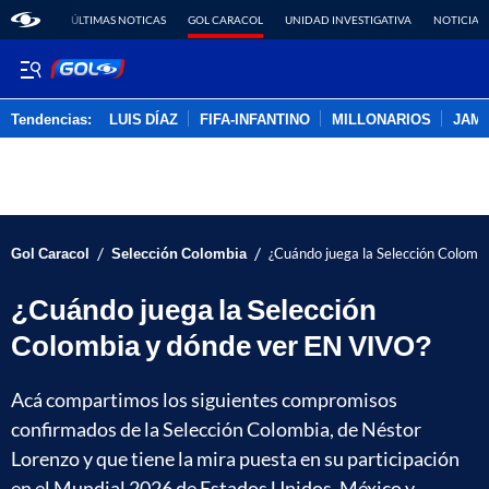
ÚLTIMAS NOTICAS
GOL CARACOL
UNIDAD INVESTIGATIVA
NOTICIAS
Tendencias:
LUIS DÍAZ
FIFA-INFANTINO
MILLONARIOS
JAM
PUBLICIDAD
/
/
Gol Caracol
Selección Colombia
¿Cuándo juega la Selección Colomb
¿Cuándo juega la Selección
Colombia y dónde ver EN VIVO?
Acá compartimos los siguientes compromisos
confirmados de la Selección Colombia, de Néstor
Lorenzo y que tiene la mira puesta en su participación
en el Mundial 2026 de Estados Unidos, México y