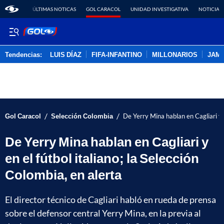
ÚLTIMAS NOTICAS
GOL CARACOL
UNIDAD INVESTIGATIVA
NOTICIAS
Tendencias:
LUIS DÍAZ
FIFA-INFANTINO
MILLONARIOS
JAM
PUBLICIDAD
/
/
Gol Caracol
Selección Colombia
De Yerry Mina hablan en Cagliari y e
De Yerry Mina hablan en Cagliari y
en el fútbol italiano; la Selección
Colombia, en alerta
El director técnico de Cagliari habló en rueda de prensa
sobre el defensor central Yerry Mina, en la previa al