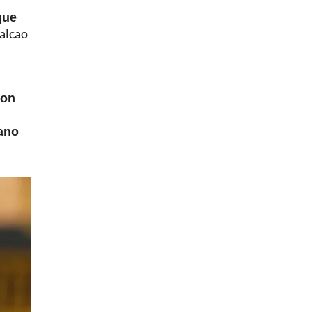
que
Falcao
con
iano