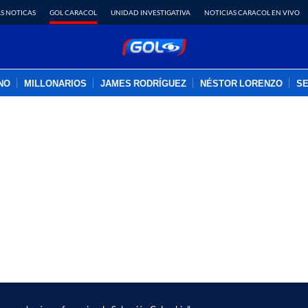
S NOTICAS
GOL CARACOL
UNIDAD INVESTIGATIVA
NOTICIAS CARACOL EN VIVO
INO
MILLONARIOS
JAMES RODRÍGUEZ
NÉSTOR LORENZO
SE
PUBLICIDAD