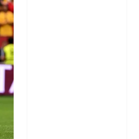
X
Whatsapp