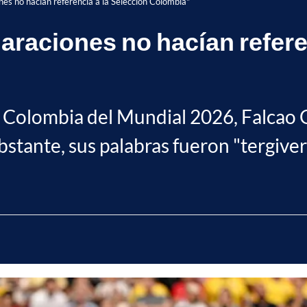
nes no hacían referencia a la Selección Colombia"
araciones no hacían refere
ón Colombia del Mundial 2026, Falcao 
stante, sus palabras fueron "tergiver