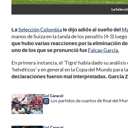
La Selecci
La
Selección Colombia
le dijo adiós al sueño del
Mu
manos de Suiza en la tanda de los penaltis (4-3) luego
que hubo varias reacciones por la eliminación de la
uno de los que se pronunció fue
Falcao García.
En primera instancia, el 'Tigre' había dado su análisis
'helvéticos' y en general en la Copa del Mundo para la
declaraciones fueron mal interpretadas. García Zá
Gol Caracol
Los partidos de cuartos de final del Mu
Gol Caracol