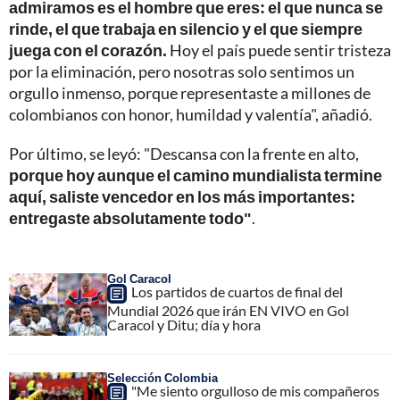
admiramos es el hombre que eres: el que nunca se
rinde, el que trabaja en silencio y el que siempre
juega con el corazón.
Hoy el país puede sentir tristeza
por la eliminación, pero nosotras solo sentimos un
orgullo inmenso, porque representaste a millones de
colombianos con honor, humildad y valentía", añadió.
Por último, se leyó: "Descansa con la frente en alto,
porque hoy aunque el camino mundialista termine
aquí, saliste vencedor en los más importantes:
entregaste absolutamente todo"
.
Gol Caracol
Los partidos de cuartos de final del
Mundial 2026 que irán EN VIVO en Gol
Caracol y Ditu; día y hora
Selección Colombia
"Me siento orgulloso de mis compañeros