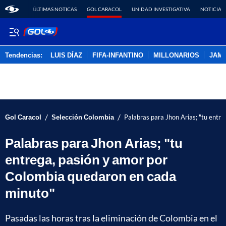
ÚLTIMAS NOTICAS
GOL CARACOL
UNIDAD INVESTIGATIVA
NOTICIAS
Tendencias:
LUIS DÍAZ
FIFA-INFANTINO
MILLONARIOS
JAM
PUBLICIDAD
/
/
Gol Caracol
Selección Colombia
Palabras para Jhon Arias; "tu entr
Palabras para Jhon Arias; "tu
entrega, pasión y amor por
Colombia quedaron en cada
minuto"
Pasadas las horas tras la eliminación de Colombia en el