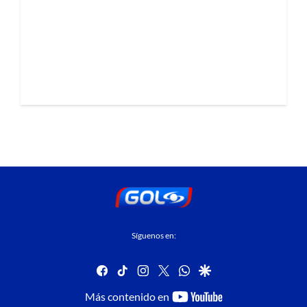
Síguenos en:
facebook
tiktok
instagram
twitter
whatsapp
google
youtube-
Más contenido en