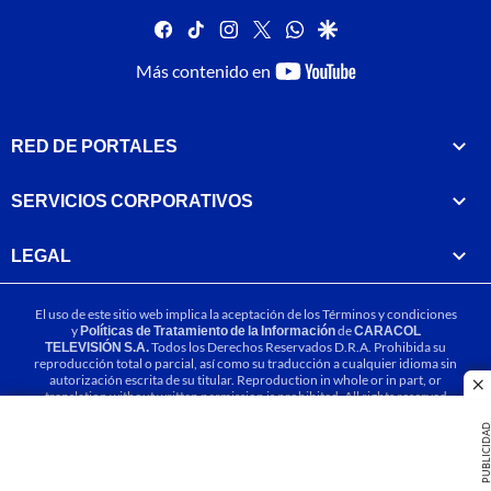
facebook
tiktok
instagram
twitter
whatsapp
google
youtube-
Más contenido en
footer
RED DE PORTALES
SERVICIOS CORPORATIVOS
LEGAL
El uso de este sitio web implica la aceptación de los
Términos y condiciones
y
Políticas de Tratamiento de la Información
de
CARACOL
TELEVISIÓN S.A.
Todos los Derechos Reservados D.R.A. Prohibida su
reproducción total o parcial, así como su traducción a cualquier idioma sin
autorización escrita de su titular. Reproduction in whole or in part, or
cl
translation without written permission is prohibited. All rights reserved
2025.
PUBLICIDA
MIEMBRO DE: