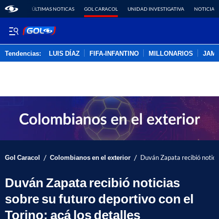
ÚLTIMAS NOTICAS
GOL CARACOL
UNIDAD INVESTIGATIVA
NOTICIAS
Tendencias:
LUIS DÍAZ
FIFA-INFANTINO
MILLONARIOS
JAM
PUBLICIDAD
/
/
Gol Caracol
Colombianos en el exterior
Duván Zapata recibió noticia
Duván Zapata recibió noticias
sobre su futuro deportivo con el
Torino; acá los detalles