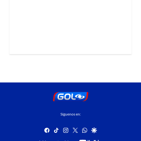
Síguenos en:
facebook
tiktok
instagram
twitter
whatsapp
google