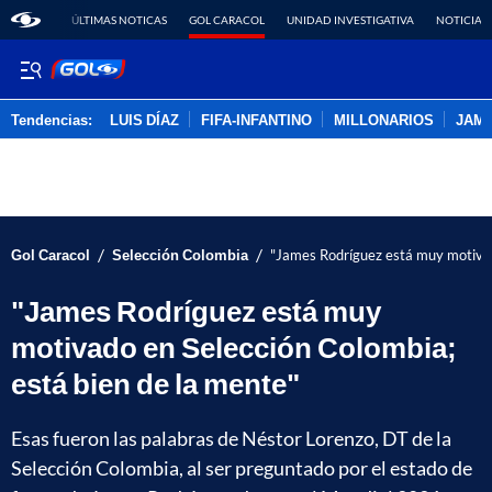
ÚLTIMAS NOTICAS
GOL CARACOL
UNIDAD INVESTIGATIVA
NOTICIAS
Tendencias:
LUIS DÍAZ
FIFA-INFANTINO
MILLONARIOS
JAM
PUBLICIDAD
/
/
Gol Caracol
Selección Colombia
"James Rodríguez está muy motivad
"James Rodríguez está muy
motivado en Selección Colombia;
está bien de la mente"
Esas fueron las palabras de Néstor Lorenzo, DT de la
Selección Colombia, al ser preguntado por el estado de